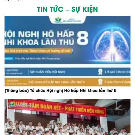
TIN TỨC – SỰ KIỆN
[Thông báo] Tổ chức Hội nghị Hô hấp Nhi khoa lần thứ 8