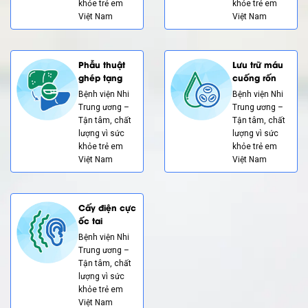
khỏe trẻ em
khỏe trẻ em
Việt Nam
Việt Nam
Phẫu thuật
Lưu trữ máu
ghép tạng
cuống rốn
Bệnh viện Nhi
Bệnh viện Nhi
Trung ương –
Trung ương –
Tận tâm, chất
Tận tâm, chất
lượng vì sức
lượng vì sức
khỏe trẻ em
khỏe trẻ em
Việt Nam
Việt Nam
Cấy điện cực
ốc tai
Bệnh viện Nhi
Trung ương –
Tận tâm, chất
lượng vì sức
khỏe trẻ em
Việt Nam