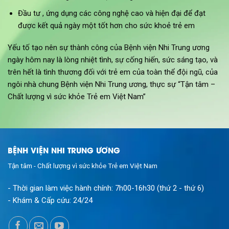
Đầu tư , ứng dụng các công nghệ cao và hiện đại để đạt
được kết quả ngày một tốt hơn cho sức khoẻ trẻ em
Yếu tố tạo nên sự thành công của Bệnh viện Nhi Trung ương
ngày hôm nay là lòng nhiệt tình, sự cống hiến, sức sáng tạo, và
trên hết là tình thương đối với trẻ em của toàn thể đội ngũ, của
ngôi nhà chung Bệnh viện Nhi Trung ương, thực sự “Tận tâm –
Chất lượng vì sức khỏe Trẻ em Việt Nam”
BỆNH VIỆN NHI TRUNG ƯƠNG
Tận tâm - Chất lượng vì sức khỏe Trẻ em Việt Nam
- Thời gian làm việc hành chính:
7h00-16h30 (thứ 2 - thứ 6)
- Khám & Cấp cứu:
24/24