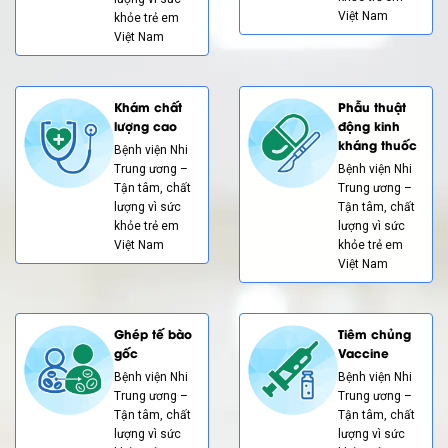
Việt Nam
khỏe trẻ em
Việt Nam
Khám chất
Phẫu thuật
lượng cao
động kinh
kháng thuốc
Bệnh viện Nhi
Trung ương –
Bệnh viện Nhi
Tận tâm, chất
Trung ương –
lượng vì sức
Tận tâm, chất
khỏe trẻ em
lượng vì sức
Việt Nam
khỏe trẻ em
Việt Nam
Ghép tế bào
Tiêm chủng
gốc
Vaccine
Bệnh viện Nhi
Bệnh viện Nhi
Trung ương –
Trung ương –
Tận tâm, chất
Tận tâm, chất
lượng vì sức
lượng vì sức