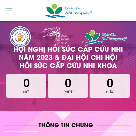
Skip
to
content
HỘI NGHỊ HỒI SỨC CẤP CỨU NHI
NĂM 2023 & ĐẠI HỘI CHI HỘI
HỒI SỨC CẤP CỨU NHI KHOA
0
0
0
GIỜ.
PHÚT
GIÂY
THÔNG TIN CHUNG