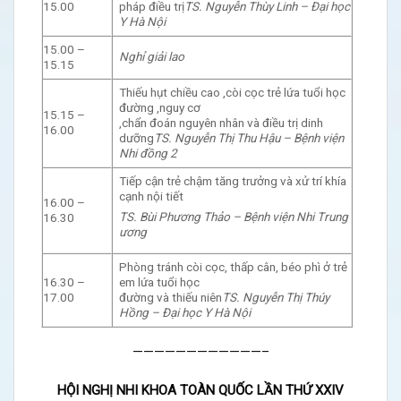
15.00
pháp điều trị
TS. Nguyễn Thùy Linh – Đại học
Y Hà Nội
15.00 –
Nghỉ giải lao
15.15
Thiếu hụt chiều cao ,còi cọc trẻ lứa tuổi học
đường ,nguy cơ
15.15 –
,chẩn đoán nguyên nhân và điều trị dinh
16.00
dưỡng
TS. Nguyễn Thị Thu Hậu – Bệnh viện
Nhi đồng 2
Tiếp cận trẻ chậm tăng trưởng và xử trí khía
cạnh nội tiết
16.00 –
TS. Bùi Phương Thảo – Bệnh viện Nhi Trung
16.30
ương
Phòng tránh còi cọc, thấp cân, béo phì ở trẻ
16.30 –
em lứa tuổi học
17.00
đường và thiếu niên
TS. Nguyễn Thị Thúy
Hồng – Đại học Y Hà Nội
————————————–
HỘI NGHỊ NHI KHOA TOÀN QUỐC LẦN THỨ XXIV