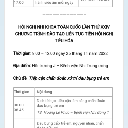
17.00
hành siêu âm mỗi ngày
————————————–
HỘI NGHỊ NHI KHOA TOÀN QUỐC LẦN THỨ XXIV
CHƯƠNG TRÌNH ĐÀO TẠO LIÊN TỤC TIỀN HỘI NGHỊ
TIÊU HÓA
Thời gian:
8.00 – 12.00 ngày 25 tháng 11 năm 2022
Địa điểm:
Hội trường J – Bệnh viện Nhi Trung ương
Chủ đề
:
Tiếp cận chẩn đoán xử trí đau bụng trẻ em
Thời gian
Nội dung
Dịch tễ học, tiếp cận lâm sàng chẩn đoán
08.00 –
đau bụng trẻ em
08.45
TS. Hoàng Lê Phúc – Bệnh viện Nhi đồng 1
Đau bụng cấp trẻ em, nguyên nhân, chẩn