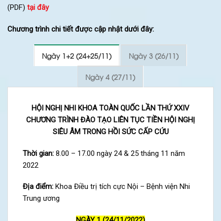
(PDF)
tại đây
Chương trình chi tiết được cập nhật dưới đây:
Ngày 1+2 (24+25/11)
Ngày 3 (26/11)
Ngày 4 (27/11)
HỘI NGHỊ NHI KHOA TOÀN QUỐC LẦN THỨ XXIV
CHƯƠNG TRÌNH ĐÀO TẠO LIÊN TỤC TIỀN HỘI NGHỊ
SIÊU ÂM TRONG HỒI SỨC CẤP CỨU
Thời gian:
8.00 – 17.00 ngày 24 & 25 tháng 11 năm
2022
Địa điểm:
Khoa Điều trị tích cực Nội – Bệnh viện Nhi
Trung ương
NGÀY 1 (24/11/2022)