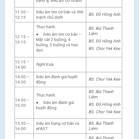
bệnh lý, siêu âm cơ hoành
11.30 –
Siêu âm tim cơ bản và tĩnh
BS. Đồ Hồng Anh
12.15
mạch chủ dưới
Thực hành:
BS. Bùi Thanh
Liêm
● Siêu âm tim cơ bản –
12.15 –
Mặt cắt 2 buồng, 4
BS. Đỗ Hồng Anh
13.15
buồng, 5 buồng và trục
BS. Chor Yek Kee
dọc
13.15 –
Nghỉ trưa
14.00
14.00 –
Siêu âm đánh giá huyết
BS. Chor Yek Kee
14.30
động
BS. Bùi Thanh
Thực hành:
Liêm
14.30 –
● Siêu âm đánh giá
BS. Đỗ Hồng Anh
15.30
huyết động
BS. Chor Yek Kee
15.30 –
Siêu âm bụng cơ bản và
BS. Bùi Thanh
16.00
eFAST
Liêm
BS. Bùi Thanh