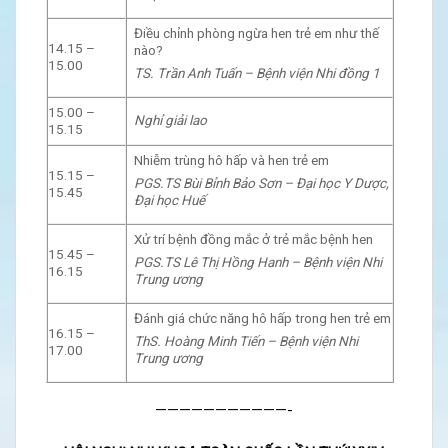
Điều chỉnh phòng ngừa hen trẻ em như thế
14.15 –
nào?
15.00
TS. Trần Anh Tuấn – Bệnh viện Nhi đồng 1
15.00 –
Nghỉ giải lao
15.15
Nhiễm trùng hô hấp và hen trẻ em
15.15 –
PGS.TS Bùi Bỉnh Bảo Sơn – Đại học Y Dược,
15.45
Đại học Huế
Xử trí bệnh đồng mắc ở trẻ mắc bệnh hen
15.45 –
PGS.TS Lê Thị Hồng Hanh – Bệnh viện Nhi
16.15
Trung ương
Đánh giá chức năng hô hấp trong hen trẻ em
16.15 –
ThS. Hoàng Minh Tiến – Bệnh viện Nhi
17.00
Trung ương
———————————-