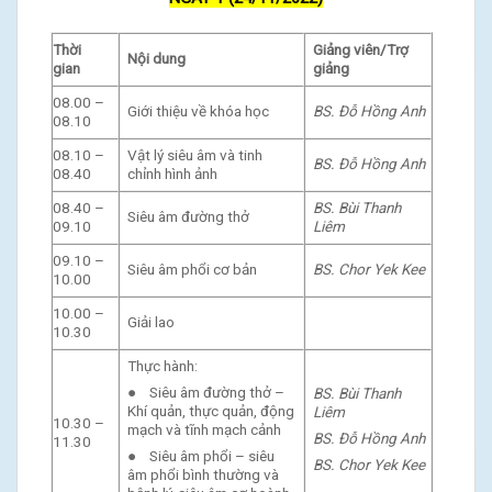
Thời
Giảng viên/Trợ
Nội dung
gian
giảng
08.00 –
Giới thiệu về khóa học
BS. Đỗ Hồng Anh
08.10
08.10 –
Vật lý siêu âm và tinh
BS. Đỗ Hồng Anh
08.40
chỉnh hình ảnh
08.40 –
BS. Bùi Thanh
Siêu âm đường thở
09.10
Liêm
09.10 –
Siêu âm phổi cơ bản
BS. Chor Yek Kee
10.00
10.00 –
Giải lao
10.30
Thực hành:
● Siêu âm đường thở –
BS. Bùi Thanh
Khí quản, thực quản, động
Liêm
10.30 –
mạch và tĩnh mạch cảnh
BS. Đỗ Hồng Anh
11.30
● Siêu âm phổi – siêu
BS. Chor Yek Kee
âm phổi bình thường và