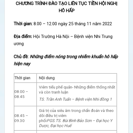
CHƯƠNG TRÌNH ĐÀO TẠO LIÊN TỤC TIỀN HỘI NGHỊ
HÔ HẤP
Thời gian:
8.00 – 12.00 ngày 25 tháng 11 năm 2022
Địa điểm:
Hội Trường Hà Nội – Bệnh viện Nhi Trung
ương
Chủ đề:
Những điểm nóng trong nhiễm khuẩn hô hấp
hiện nay
Thời gian
Nội dung
Viêm tiểu phế quản- Những điểm thống nhất
08.00 –
và còn tranh luận
08.45
TS. Trần Anh Tuấn – Bệnh viện Nhi đồng 1
Giá trị của siêu âm trong chẩn đoán và theo
08.45 –
dõi điều trị viêm
09.30
phổi
PGS.TS. Bùi Bình Bảo Sơn – Đại học Y
Dược, Đại học Huế