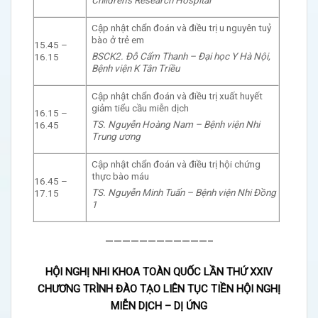
Children’s Research Hospital
Cập nhật chẩn đoán và điều trị u nguyên tuỷ
bào ở trẻ em
15.45 –
BSCK2. Đỗ Cẩm Thanh – Đại học Y Hà Nội,
16.15
Bệnh viện K Tân Triều
Cập nhật chẩn đoán và điều trị xuất huyết
giảm tiểu cầu miễn dịch
16.15 –
TS. Nguyễn Hoàng Nam – Bệnh viện Nhi
16.45
Trung ương
Cập nhật chẩn đoán và điều trị hội chứng
thực bào máu
16.45 –
TS. Nguyễn Minh Tuấn – Bệnh viện Nhi Đồng
17.15
1
————————————–
HỘI NGHỊ NHI KHOA TOÀN QUỐC LẦN THỨ XXIV
CHƯƠNG TRÌNH ĐÀO TẠO LIÊN TỤC TIỀN HỘI NGHỊ
MIỄN DỊCH – DỊ ỨNG