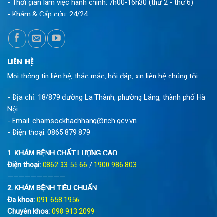
- Thời gian làm việc hành chính:
7h00-16h30 (thứ 2 - thứ 6)
- Khám & Cấp cứu:
24/24
LIÊN HỆ
Mọi thông tin liên hệ, thắc mắc, hỏi đáp, xin liên hệ chúng tôi:
- Địa chỉ: 18/879 đường La Thành, phường Láng, thành phố Hà
Nội
- Email:
chamsockhachhang@nch.gov.vn
- Điện thoại:
0865 879 879
1. KHÁM BỆNH CHẤT LƯỢNG CAO
Điện thoại:
0862 33 55 66
/
1900 986 803
——————————
2. KHÁM BỆNH TIÊU CHUẨN
Đa khoa:
091 658 1956
Chuyên khoa:
098 913 2099