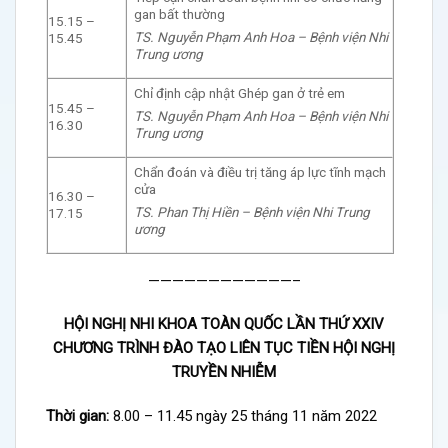
gan bất thường
15.15 –
TS. Nguyễn Phạm Anh Hoa – Bệnh viện Nhi
15.45
Trung ương
Chỉ định cập nhật Ghép gan ở trẻ em
15.45 –
TS. Nguyễn Phạm Anh Hoa – Bệnh viện Nhi
16.30
Trung ương
Chẩn đoán và điều trị tăng áp lực tĩnh mạch
cửa
16.30 –
TS. Phan Thị Hiền – Bệnh viện Nhi Trung
17.15
ương
————————————–
HỘI NGHỊ NHI KHOA TOÀN QUỐC LẦN THỨ XXIV
CHƯƠNG TRÌNH ĐÀO TẠO LIÊN TỤC TIỀN HỘI NGHỊ
TRUYỀN NHIỄM
Thời gian:
8.00 – 11.45 ngày 25 tháng 11 năm 2022