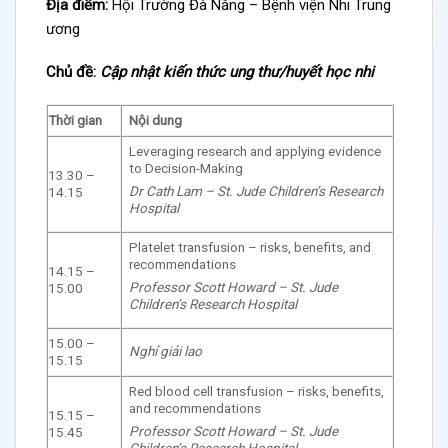
Địa điểm:
Hội Trường Đà Nẵng – Bệnh viện Nhi Trung
ương
Chủ đề:
Cập nhật kiến thức ung thư/huyết học nhi
Thời gian
Nội dung
Leveraging research and applying evidence
to Decision-Making
13.30 –
Dr Cath Lam – St. Jude Children’s Research
14.15
Hospital
Platelet transfusion – risks, benefits, and
recommendations
14.15 –
Professor Scott Howard – St. Jude
15.00
Children’s Research Hospital
15.00 –
Nghỉ giải lao
15.15
Red blood cell transfusion – risks, benefits,
and recommendations
15.15 –
Professor Scott Howard – St. Jude
15.45