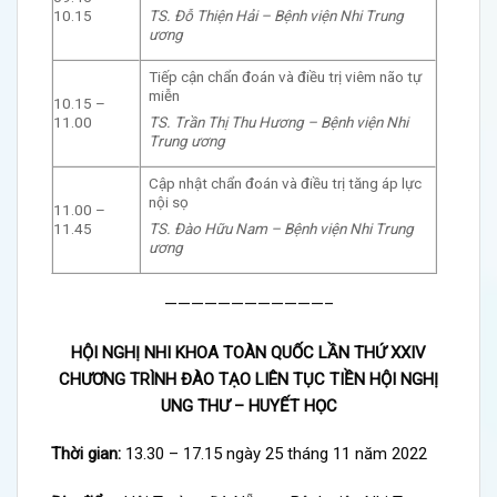
TS. Đỗ Thiện Hải – Bệnh viện Nhi Trung
10.15
ương
Tiếp cận chẩn đoán và điều trị viêm não tự
miễn
10.15 –
TS. Trần Thị Thu Hương – Bệnh viện Nhi
11.00
Trung ương
Cập nhật chẩn đoán và điều trị tăng áp lực
nội sọ
11.00 –
TS. Đào Hữu Nam – Bệnh viện Nhi Trung
11.45
ương
————————————–
HỘI NGHỊ NHI KHOA TOÀN QUỐC LẦN THỨ XXIV
CHƯƠNG TRÌNH ĐÀO TẠO LIÊN TỤC TIỀN HỘI NGHỊ
UNG THƯ – HUYẾT HỌC
Thời gian:
13.30 – 17.15 ngày 25 tháng 11 năm 2022