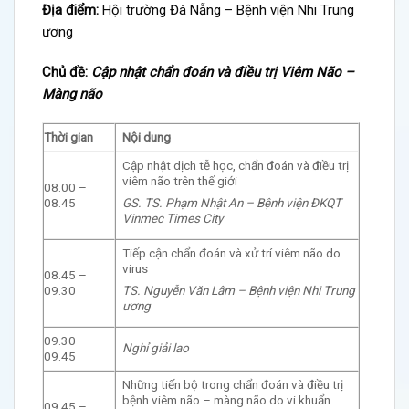
Địa điểm:
Hội trường Đà Nẵng – Bệnh viện Nhi Trung
ương
Chủ đề:
Cập nhật chẩn đoán và điều trị Viêm Não –
Màng não
Thời gian
Nội dung
Cập nhật dịch tễ học, chẩn đoán và điều trị
viêm não trên thế giới
08.00 –
GS. TS. Phạm Nhật An – Bệnh viện ĐKQT
08.45
Vinmec Times City
Tiếp cận chẩn đoán và xử trí viêm não do
virus
08.45 –
TS. Nguyễn Văn Lâm – Bệnh viện Nhi Trung
09.30
ương
09.30 –
Nghỉ giải lao
09.45
Những tiến bộ trong chẩn đoán và điều trị
bệnh viêm não – màng não do vi khuẩn
09.45 –