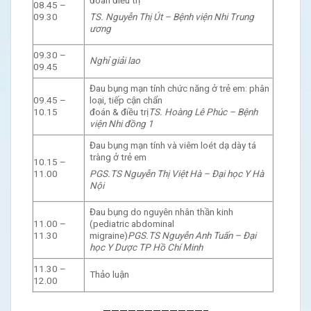
đoán điều trị
08.45 –
TS. Nguyễn Thị Út – Bệnh viện Nhi Trung
09.30
ương
09.30 –
Nghỉ giải lao
09.45
Đau bụng mạn tính chức năng ở trẻ em: phân
09.45 –
loại, tiếp cận chẩn
10.15
đoán & điều trị
TS. Hoàng Lê Phúc – Bệnh
viện Nhi đồng 1
Đau bụng mạn tính và viêm loét dạ dày tá
tràng ở trẻ em
10.15 –
PGS.TS Nguyễn Thị Việt Hà – Đại học Y Hà
11.00
Nội
Đau bụng do nguyên nhân thần kinh
11.00 –
(pediatric abdominal
11.30
migraine)
PGS.TS Nguyễn Anh Tuấn – Đại
học Y Dược TP Hồ Chí Minh
11.30 –
Thảo luận
12.00