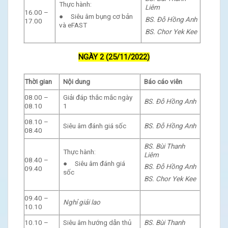
Thực hành:
Liêm
16.00 –
● Siêu âm bụng cơ bản
BS. Đỗ Hồng Anh
17.00
và eFAST
BS. Chor Yek Kee
NGÀY 2 (25/11/2022)
Thời gian
Nội dung
Báo cáo viên
08.00 –
Giải đáp thắc mắc ngày
BS. Đỗ Hồng Anh
08.10
1
08.10 –
Siêu âm đánh giá sốc
BS. Đỗ Hồng Anh
08.40
BS. Bùi Thanh
Thực hành:
Liêm
08.40 –
● Siêu âm đánh giá
BS. Đỗ Hồng Anh
09.40
sốc
BS. Chor Yek Kee
09.40 –
Nghỉ giải lao
10.10
10.10 –
Siêu âm hướng dẫn thủ
BS. Bùi Thanh