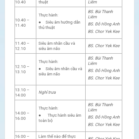
10.40
thuật
Liêm
BS. Bùi Thanh
Thực hành:
Liêm
10.40 –
● Siêu âm hướng dẫn
BS. Đỗ Hồng Anh
11.40
thủ thuật
BS. Chor Yek Kee
11.40 –
Siêu âm nhãn cầu và
BS. Chor Yek Kee
12.10
siêu âm não
BS. Bùi Thanh
Thực hành:
Liêm
12.10 –
● Siêu âm nhãn cầu và
BS. Đỗ Hồng Anh
13.10
siêu âm não
BS. Chor Yek Kee
13.10 –
Nghỉ trưa
14.00
BS. Bùi Thanh
Thực hành:
Liêm
14.00 –
● Thực hành siêu âm
BS. Đỗ Hồng Anh
16.00
toàn bộ
BS. Chor Yek Kee
16.00 –
Làm thế nào để thực
BS. Chor Yek Kee