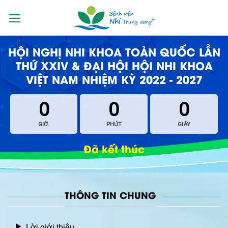
Skip
to
content
HỘI NGHỊ NHI KHOA TOÀN QUỐC LẦN
THỨ XXIV & ĐẠI HỘI HỘI NHI KHOA
VIỆT NAM NHIỆM KỲ 2022 - 2027
0
0
0
GIỜ.
PHÚT
GIÂY
Đã kết thúc
THÔNG TIN CHUNG
Lời giới thiệu