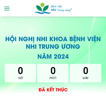
Skip
to
content
HỘI NGHỊ NHI KHOA BỆNH VIỆN
NHI TRUNG ƯƠNG
NĂM 2024
0
0
0
GIỜ
PHÚT
GIÂY
ĐÃ KẾT THÚC