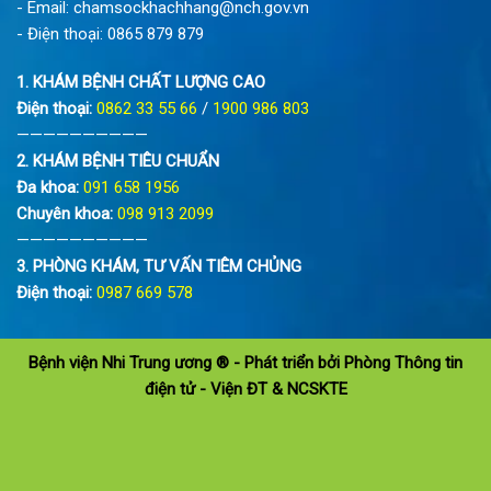
- Email:
chamsockhachhang@nch.gov.vn
- Điện thoại:
0865 879 879
1. KHÁM BỆNH CHẤT LƯỢNG CAO
Điện thoại:
0862 33 55 66
/
1900 986 803
——————————
2. KHÁM BỆNH TIÊU CHUẨN
Đa khoa:
091 658 1956
Chuyên khoa:
098 913 2099
——————————
3. PHÒNG KHÁM, TƯ VẤN TIÊM CHỦNG
Điện thoại:
0987 669 578
Bệnh viện Nhi Trung ương ® - Phát triển bởi Phòng Thông tin
điện tử - Viện ĐT & NCSKTE