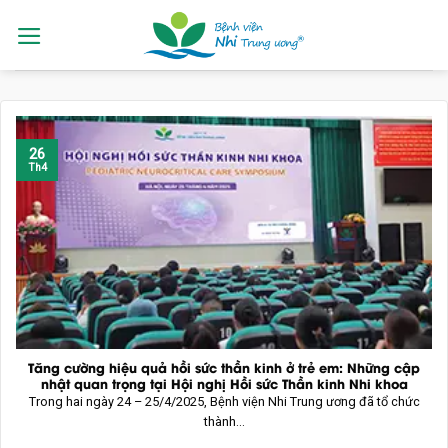
Skip
to
content
26
Th4
Tăng cường hiệu quả hồi sức thần kinh ở trẻ em: Những cập
nhật quan trọng tại Hội nghị Hồi sức Thần kinh Nhi khoa
Trong hai ngày 24 – 25/4/2025, Bệnh viện Nhi Trung ương đã tổ chức
thành...