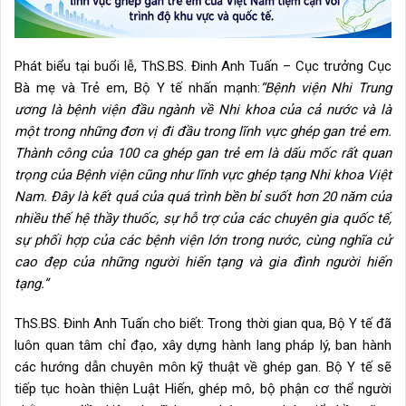
Phát biểu tại buổi lễ, ThS.BS. Đinh Anh Tuấn – Cục trưởng Cục
Bà mẹ và Trẻ em, Bộ Y tế nhấn mạnh:
“Bệnh viện Nhi Trung
ương là bệnh viện đầu ngành về Nhi khoa của cả nước và là
một trong những đơn vị đi đầu trong lĩnh vực ghép gan trẻ em.
Thành công của 100 ca ghép gan trẻ em là dấu mốc rất quan
trọng của Bệnh viện cũng như lĩnh vực ghép tạng Nhi khoa Việt
Nam. Đây là kết quả của quá trình bền bỉ suốt hơn 20 năm của
nhiều thế hệ thầy thuốc, sự hỗ trợ của các chuyên gia quốc tế,
sự phối hợp của các bệnh viện lớn trong nước, cùng nghĩa cử
cao đẹp của những người hiến tạng và gia đình người hiến
tạng.”
ThS.BS. Đinh Anh Tuấn cho biết: Trong thời gian qua, Bộ Y tế đã
luôn quan tâm chỉ đạo, xây dựng hành lang pháp lý, ban hành
các hướng dẫn chuyên môn kỹ thuật về ghép gan. Bộ Y tế sẽ
tiếp tục hoàn thiện Luật Hiến, ghép mô, bộ phận cơ thể người