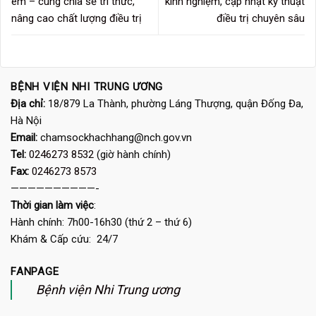
em – cùng chia sẻ tri thức,
kinh nghiệm, cập nhật kỹ thuật
nâng cao chất lượng điều trị
điều trị chuyên sâu
BỆNH VIỆN NHI TRUNG ƯƠNG
Địa chỉ:
18/879 La Thành, phường Láng Thượng, quận Đống Đa,
Hà Nội
Email:
chamsockhachhang@nch.gov.vn
Tel:
0246273 8532
(giờ hành chính)
Fax:
0246273 8573
——————————-
Thời gian làm việc
:
Hành chính: 7h00-16h30 (thứ 2 – thứ 6)
Khám & Cấp cứu: 24/7
FANPAGE
Bệnh viện Nhi Trung ương