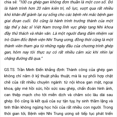
chia sẻ:
“100 ca ghép gan không đơn thuần là một con số. Đó
là hành trình hơn 20 năm kiên trì, nỗ lực, vượt qua rất nhiều
khó khăn để giành lại sự sống cho các bệnh nhi mắc bệnh gan
giai đoạn cuối. Đó cũng là hành trình trưởng thành của một
tập thể y bác sĩ Việt Nam trong lĩnh vực ghép tạng Nhi khoa
đầy thử thách và nhân văn. Là một người đang đảm nhiệm vai
trò Giám đốc Bệnh viện Nhi Trung ương, đồng thời cũng là một
thành viên tham gia từ những ngày đầu của chương trình ghép
gan, hôm nay tôi thực sự có rất nhiều cảm xúc khi nhìn lại
chặng đường đã qua.”
GS.TS. Trần Minh Điển khẳng định: Thành công của ghép gan
không chỉ nằm ở kỹ thuật phẫu thuật, mà là sự phối hợp chặt
chẽ của rất nhiều chuyên ngành: từ nội khoa gan mật, ngoại
khoa, gây mê hồi sức, hồi sức sau ghép, chẩn đoán hình ảnh,
can thiệp mạch cho tới miễn dịch và chăm sóc lâu dài sau
ghép. Đó cũng là kết quả của sự tận tụy, hy sinh thầm lặng và
tinh thần không ngừng học hỏi của rất nhiều con người. Trong
thời gian tới, Bệnh viện Nhi Trung ương sẽ tiếp tục phát triển