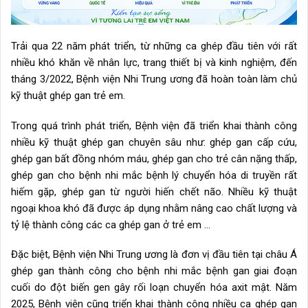
Trải qua 22 năm phát triển, từ những ca ghép đầu tiên với rất
nhiều khó khăn về nhân lực, trang thiết bị và kinh nghiệm, đến
tháng 3/2022, Bệnh viện Nhi Trung ương đã hoàn toàn làm chủ
kỹ thuật ghép gan trẻ em.
Trong quá trình phát triển, Bệnh viện đã triển khai thành công
nhiều kỹ thuật ghép gan chuyên sâu như: ghép gan cấp cứu,
ghép gan bất đồng nhóm máu, ghép gan cho trẻ cân nặng thấp,
ghép gan cho bệnh nhi mắc bệnh lý chuyển hóa di truyền rất
hiếm gặp, ghép gan từ người hiến chết não. Nhiều kỹ thuật
ngoại khoa khó đã được áp dụng nhằm nâng cao chất lượng và
tỷ lệ thành công các ca ghép gan ở trẻ em …
Đặc biệt, Bệnh viện Nhi Trung ương là đơn vị đầu tiên tại châu Á
ghép gan thành công cho bệnh nhi mắc bệnh gan giai đoạn
cuối do đột biến gen gây rối loạn chuyển hóa axit mật. Năm
2025, Bệnh viện cũng triển khai thành công nhiều ca ghép gan