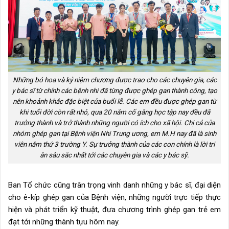
Những bó hoa và kỷ niệm chương được trao cho các chuyên gia, các
y bác sĩ từ chính các bệnh nhi đã từng được ghép gan thành công, tạo
nên khoảnh khắc đặc biệt của buổi lễ. Các em đều được ghép gan từ
khi tuổi đời còn rất nhỏ, qua 20 năm cố gắng học tập nay đều đã
trưởng thành và trở thành những người có ích cho xã hội. Chị cả của
nhóm ghép gan tại Bệnh viện Nhi Trung ương, em M.H nay đã là sinh
viên năm thứ 3 trường Y. Sự trưởng thành của các con chính là lời tri
ân sâu sắc nhất tới các chuyên gia và các y bác sỹ.
Ban Tổ chức cũng trân trọng vinh danh những y bác sĩ, đại diện
cho ê-kíp ghép gan của Bệnh viện, những người trực tiếp thực
hiện và phát triển kỹ thuật, đưa chương trình ghép gan trẻ em
đạt tới những thành tựu hôm nay.