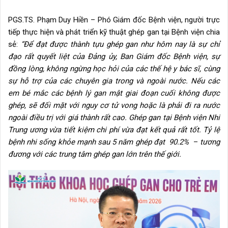
PGS.TS. Phạm Duy Hiền – Phó Giám đốc Bệnh viện, người trực
tiếp thực hiện và phát triển kỹ thuật ghép gan tại Bệnh viện chia
sẻ:
“Để đạt được thành tựu ghép gan như hôm nay là sự chỉ
đạo rất quyết liệt của Đảng ủy, Ban Giám đốc Bệnh viện, sự
đồng lòng, không ngừng học hỏi của các thế hệ y bác sĩ, cùng
sự hỗ trợ của các chuyên gia trong và ngoài nước. Nếu các
em bé mắc các bệnh lý gan mật giai đoạn cuối không được
ghép, sẽ đối mặt với nguy cơ tử vong hoặc là phải đi ra nước
ngoài điều trị với giá thành rất cao. Ghép gan tại Bệnh viện Nhi
Trung ương vừa tiết kiệm chi phí vừa đạt kết quả rất tốt. Tỷ lệ
bệnh nhi sống khỏe mạnh sau 5 năm ghép đạt 90.2%
–
tương
đương với các trung tâm ghép gan lớn trên thế giới.