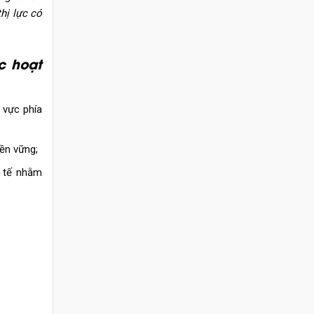
hị lực có
ác hoạt
 vực phía
ền vững;
Y tế nhằm