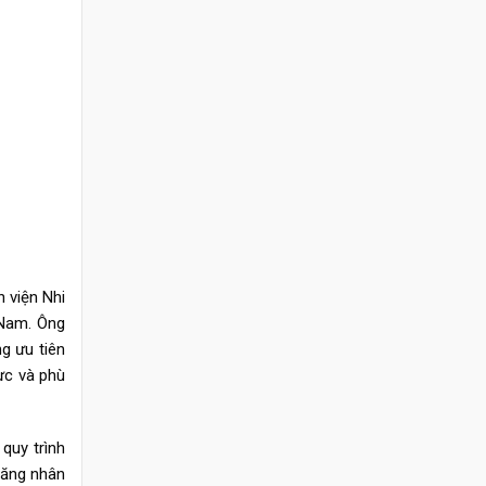
 viện Nhi
 Nam. Ông
g ưu tiên
ực và phù
quy trình
năng nhân