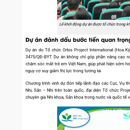
Lễ khởi động dự án được tổ chức trong khô
Dự án đánh dấu bước tiến quan trọng
Dự án do Tổ chức Orbis Project International (Hoa K
3475/QĐ-BYT. Dự án không chỉ góp phần nâng cao năn
chăm sóc mắt trẻ em Việt Nam, giúp phát hiện sớm hơn
nguy cơ suy giảm thị lực trong tương lai.
Chương trình vinh dự đón tiếp lãnh đạo các Cục, Vụ th
Nhi, Sản – Nhi trên toàn quốc, đại diện Tổ chức Proj
chuyên gia Nhi khoa, Sản khoa trong nước và quốc tế 