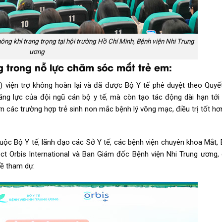
ng khí trang trọng tại hội trường Hồ Chí Minh, Bệnh viện Nhi Trung
ương
 trong nỗ lực chăm sóc mắt trẻ em:
ỳ) viện trợ không hoàn lại và đã được Bộ Y tế phê duyệt theo Quyế
g lực của đội ngũ cán bộ y tế, mà còn tạo tác động dài hạn tới
 các trường hợp trẻ sinh non mắc bệnh lý võng mạc, điều trị tốt hơ
uộc Bộ Y tế, lãnh đạo các Sở Y tế, các bệnh viện chuyên khoa Mắt, 
ect Orbis International và Ban Giám đốc Bệnh viện Nhi Trung ương,
về tham dự.