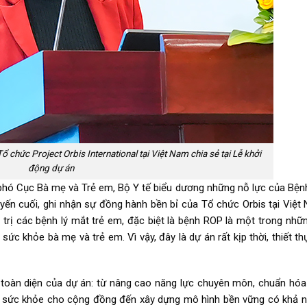
hức Project Orbis International tại Việt Nam chia sẻ tại Lễ khởi
động dự án
 phó Cục Bà mẹ và Trẻ em, Bộ Y tế biểu dương những nỗ lực của Bệnh
uyến cuối, ghi nhận sự đồng hành bền bỉ của Tổ chức Orbis tại Việt
trị các bệnh lý mắt trẻ em, đặc biệt là bệnh ROP là một trong nhữn
ức khỏe bà mẹ và trẻ em. Vì vậy, đây là dự án rất kịp thời, thiết th
toàn diện của dự án: từ nâng cao năng lực chuyên môn, chuẩn hóa 
ục sức khỏe cho cộng đồng đến xây dựng mô hình bền vững có khả 