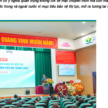
ện có ý nghĩa quan trọng không chỉ về mặt chuyên môn mà còn man
c trong và ngoài nước vì mục tiêu bảo vệ thị lực, mở ra tương lai 