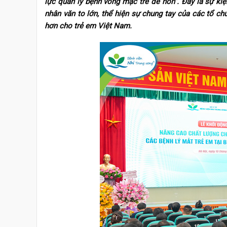
lực quản lý bệnh võng mạc trẻ đẻ non”. Đây là sự ki
nhân văn to lớn, thể hiện sự chung tay của các tổ chứ
hơn cho trẻ em Việt Nam.