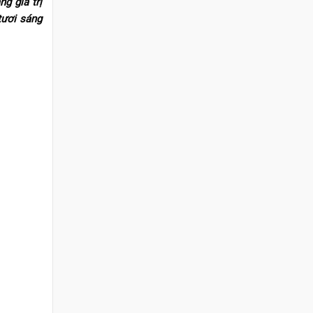
g giá trị
tươi sáng