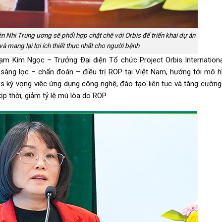
 Nhi Trung ương sẽ phối hợp chặt chẽ với Orbis để triển khai dự án
và mang lại lợi ích thiết thực nhất cho người bệnh
hạm Kim Ngọc – Trưởng Đại diện Tổ chức Project Orbis International
sàng lọc – chẩn đoán – điều trị ROP tại Việt Nam, hướng tới mô 
is kỳ vọng việc ứng dụng công nghệ, đào tạo liên tục và tăng cường
ịp thời, giảm tỷ lệ mù lòa do ROP.