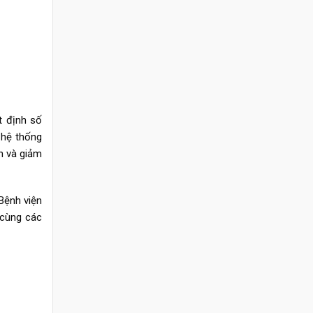
t định số
 hệ thống
n và giảm
Bệnh viện
 cùng các