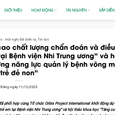
GIỚI THIỆU
HOẠT ĐỘNG
TÀI NGUYÊN
SẮP DIỄN
o - Hội nghị đã diễn ra
,
Tin tức
ao chất lượng chẩn đoán và điều 
tại Bệnh viện Nhi Trung ương” và h
ờng năng lực quản lý bệnh võng 
trẻ đẻ non”
Đăng ngày
11/12/2025
ã phối hợp cùng Tổ chức Orbis Project International khởi động dự
 trẻ em tại Bệnh viện Nhi Trung ương” và hội thảo khoa học “Tăng c