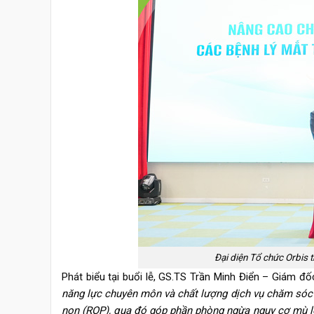
Đại diện Tổ chức Orbis t
Phát biểu tại buổi lễ, GS.TS Trần Minh Điển – Giám 
năng lực chuyên môn và chất lượng dịch vụ chăm sóc m
non (ROP), qua đó góp phần phòng ngừa nguy cơ mù lòa