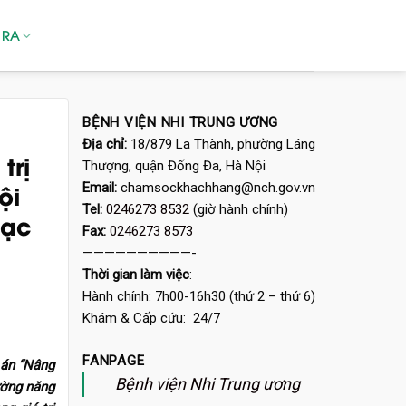
 RA
BỆNH VIỆN NHI TRUNG ƯƠNG
Địa chỉ:
18/879 La Thành, phường Láng
trị
Thượng, quận Đống Đa, Hà Nội
ội
Email:
chamsockhachhang@nch.gov.vn
Tel:
0246273 8532
(giờ hành chính)
mạc
Fax:
0246273 8573
——————————-
Thời gian làm việc
:
Hành chính: 7h00-16h30 (thứ 2 – thứ 6)
Khám & Cấp cứu: 24/7
FANPAGE
 án “Nâng
Bệnh viện Nhi Trung ương
ường năng