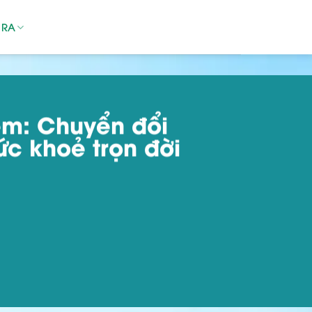
 RA
 em: Chuyển đổi
ức khoẻ trọn đời