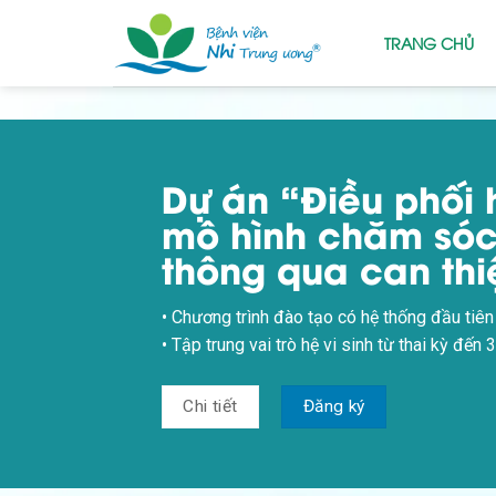
Skip
to
TRANG CHỦ
content
Dự án “Điều phối h
mô hình chăm sóc 
thông qua can thi
• Chương trình đào tạo có hệ thống đầu tiên
• Tập trung vai trò hệ vi sinh từ thai kỳ đến
Chi tiết
Đăng ký