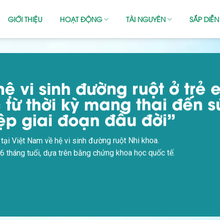
GIỚI THIỆU
HOẠT ĐỘNG
TÀI NGUYÊN
SẮP DIỄN
ệ vi sinh đường ruột ở trẻ
từ thời kỳ mang thai đến s
ệp giai đoạn đầu đời”
 tại Việt Nam về hệ vi sinh đường ruột Nhi khoa.
 36 tháng tuổi, dựa trên bằng chứng khoa học quốc tế.