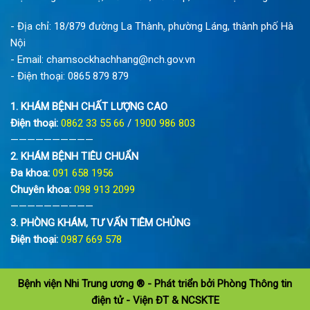
- Địa chỉ: 18/879 đường La Thành, phường Láng, thành phố Hà
Nội
- Email:
chamsockhachhang@nch.gov.vn
- Điện thoại:
0865 879 879
1. KHÁM BỆNH CHẤT LƯỢNG CAO
Điện thoại:
0862 33 55 66
/
1900 986 803
——————————
2. KHÁM BỆNH TIÊU CHUẨN
Đa khoa:
091 658 1956
Chuyên khoa:
098 913 2099
——————————
3. PHÒNG KHÁM, TƯ VẤN TIÊM CHỦNG
Điện thoại:
0987 669 578
Bệnh viện Nhi Trung ương ® - Phát triển bởi Phòng Thông tin
điện tử - Viện ĐT & NCSKTE